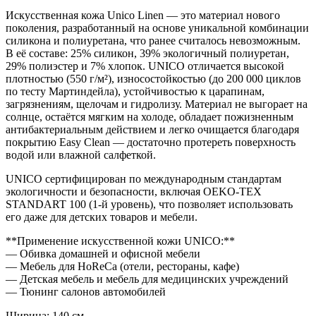
Искусственная кожа Unico Linen — это материал нового
поколения, разработанный на основе уникальной комбинации
силикона и полиуретана, что ранее считалось невозможным.
В её составе: 25% силикон, 39% экологичный полиуретан,
29% полиэстер и 7% хлопок. UNICO отличается высокой
плотностью (550 г/м²), износостойкостью (до 200 000 циклов
по тесту Мартиндейла), устойчивостью к царапинам,
загрязнениям, щелочам и гидролизу. Материал не выгорает на
солнце, остаётся мягким на холоде, обладает пожизненным
антибактериальным действием и легко очищается благодаря
покрытию Easy Clean — достаточно протереть поверхность
водой или влажной салфеткой.
UNICO сертифицирован по международным стандартам
экологичности и безопасности, включая OEKO-TEX
STANDART 100 (1-й уровень), что позволяет использовать
его даже для детских товаров и мебели.
**Применение искусственной кожи UNICO:**
— Обивка домашней и офисной мебели
— Мебель для HoReCa (отели, рестораны, кафе)
— Детская мебель и мебель для медицинских учреждений
— Тюнинг салонов автомобилей
Ширина: 140 см