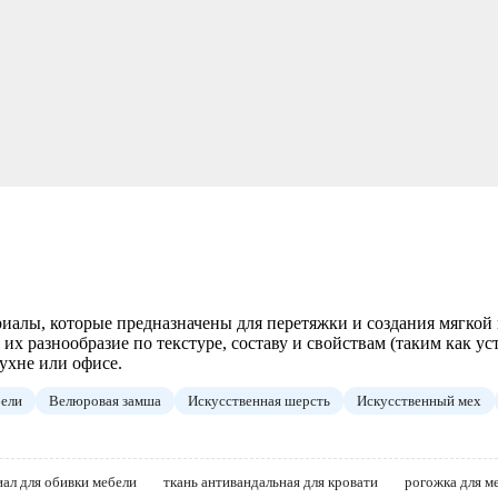
алы, которые предназначены для перетяжки и создания мягкой
их разнообразие по текстуре, составу и свойствам (таким как ус
кухне или офисе.
бели
Велюровая замша
Искусственная шерсть
Искусственный мех
ал для обивки мебели
ткань антивандальная для кровати
рогожка для ме