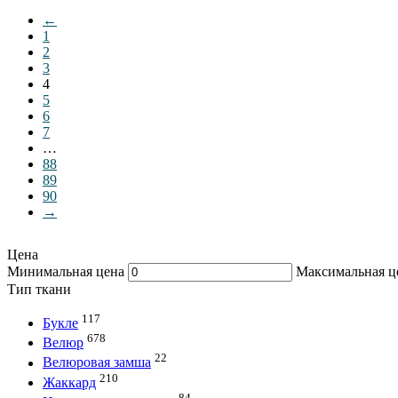
←
1
2
3
4
5
6
7
…
88
89
90
→
Цена
Минимальная цена
Максимальная ц
Тип ткани
117
Букле
678
Велюр
22
Велюровая замша
210
Жаккард
84