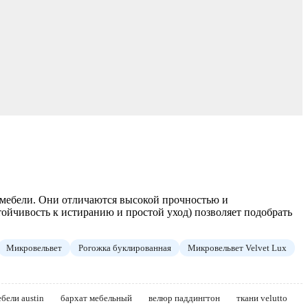
 мебели. Они отличаются высокой прочностью и
тойчивость к истиранию и простой уход) позволяет подобрать
Микровельвет
Рогожка буклированная
Микровельвет Velvet Lux
бели austin
бархат мебельный
велюр паддингтон
ткани velutto