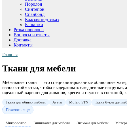
Поролон
Синтепон
Спанбонд
Кожзам под заказ
Банкетки
Резка поролона
Вопросы и ответы
Доставка
Контакты
Главная
Ткани для мебели
Мебельные ткани — это специализированные обивочные матери
износостойкостью, чтобы выдерживать ежедневные нагрузки, а 
идеальный вариант для диванов, кресел и стульев в гостиной, 
Ткань для обивки мебели
Avatar
Molero STN
Ткань букле для ме
Показать еще
Микровелюр
Винилкожа для мебели
Экокожа для мебели
Матери