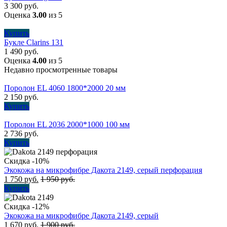
3 300
руб.
Оценка
3.00
из 5
Купить
Букле Clarins 131
1 490
руб.
Оценка
4.00
из 5
Недавно просмотренные товары
Поролон EL 4060 1800*2000 20 мм
2 150
руб.
Купить
Поролон EL 2036 2000*1000 100 мм
2 736
руб.
Купить
Скидка -10%
Экокожа на микрофибре Дакота 2149, серый перфорация
1 750
руб.
1 950
руб.
Купить
Скидка -12%
Экокожа на микрофибре Дакота 2149, серый
1 670
руб.
1 900
руб.