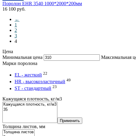
Поролон EHR 3540 1000*2000*200мм
16 100
руб.
←
1
2
3
4
Цена
Минимальная цена
Максимальная ц
Марки поролона
22
EL - жесткий
49
HR - высокоэластичный
23
ST - стандартный
Кажущаяся плотность, кг/м3
Применить
Толщина листов, мм