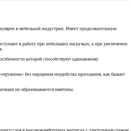
пулярен в мебельной индустрии. Имеет продолжительную
ступают в работу при небольших нагрузках, а при увеличении
я.
 особенности которой способствуют одинаковому
пружины» без ощущения неудобства проседания, как бывает
уатации не образовываются вмятины.
сущего слоя в высококомфортных матрасах с длительным сроком