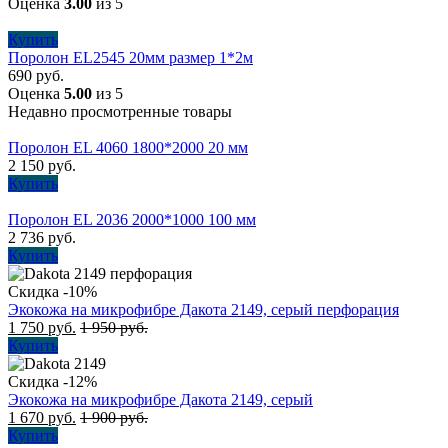
Оценка
3.00
из 5
Купить
Поролон EL2545 20мм размер 1*2м
690
руб.
Оценка
5.00
из 5
Недавно просмотренные товары
Поролон EL 4060 1800*2000 20 мм
2 150
руб.
Купить
Поролон EL 2036 2000*1000 100 мм
2 736
руб.
Купить
Скидка -10%
Экокожа на микрофибре Дакота 2149, серый перфорация
1 750
руб.
1 950
руб.
Купить
Скидка -12%
Экокожа на микрофибре Дакота 2149, серый
1 670
руб.
1 900
руб.
Купить