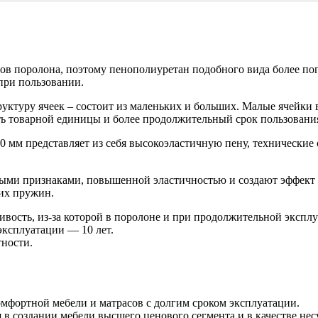
в поролона, поэтому пенополиуретан подобного вида более по
при пользовании.
туру ячеек – состоит из маленьких и больших. Малые ячейки в
ть товарной единицы и более продолжительный срок пользовани
 мм представляет из себя высокоэластичную пену, технические
ми признаками, повышенной эластичностью и создают эффект «
их пружин.
вость, из-за которой в поролоне и при продолжительной экспл
эксплуатации — 10 лет.
ности.
мфортной мебели и матрасов с долгим сроком эксплуатации.
в создании мебели высшего ценового сегмента и в качестве не