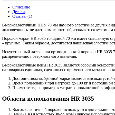
Описание
Детали
Отзывы (1)
Высокоэластичный ППУ 70 мм намного эластичнее других видо
долговечность, не дает возможность образовываться вмятинам 
Поролон марки HR 3035 толщиной 70 мм имеет смешанную струк
– крупные. Таким образом, достигается наивысшая эластичнос
Искусственный латекс или ортопедический поролон HR 3035 70
распределению поверхностного давления.
Высокоэластичные пены HR 3035 являются особыми комфортны
на товарных единицах, сделанных с применением металлическ
Достоинством выбранной марки является высокая устойчи
Время пользования при нагрузке до 100 кг и постоянной 
Применяется, например, в матрасах повышенной комфорт
Области использования HR 3035
Высокоэластичный поролон используется для создания ко
Пены (HR) плотностью 30–55 кг/м3 широко используются 