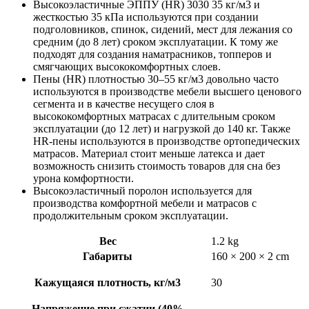
Высокоэластичные ЭППУ (HR) 3030 35 кг/м3 и
жесткостью 35 кПа используются при создании
подголовников, спинок, сидений, мест для лежания со
средним (до 8 лет) сроком эксплуатации. К тому же
подходят для создания наматрасников, топперов и
смягчающих высококомфортных слоев.
Пены (HR) плотностью 30–55 кг/м3 довольно часто
используются в производстве мебели высшего ценового
сегмента и в качестве несущего слоя в
высококомфортных матрасах с длительным сроком
эксплуатации (до 12 лет) и нагрузкой до 140 кг. Также
HR-пены используются в производстве ортопедических
матрасов. Материал стоит меньше латекса и дает
возможность снизить стоимость товаров для сна без
урона комфортности.
Высокоэластичный поролон используется для
производства комфортной мебели и матрасов с
продолжительным сроком эксплуатации.
Вес
1.2 kg
Габариты
160 × 200 × 2 cm
Кажущаяся плотность, кг/м3
30
Напряжение при сжатии (40%