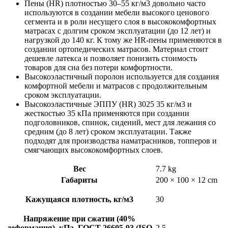
Пены (HR) плотностью 30–55 кг/м3 довольно часто
используются в создании мебели высокого ценового
сегмента и в роли несущего слоя в высококомфортных
матрасах с долгим сроком эксплуатации (до 12 лет) и
нагрузкой до 140 кг. К тому же HR-пены применяются в
создании ортопедических матрасов. Материал стоит
дешевле латекса и позволяет понизить стоимость
товаров для сна без потери комфортности.
Высокоэластичный поролон используется для создания
комфортной мебели и матрасов с продолжительным
сроком эксплуатации.
Высокоэластичные ЭППУ (HR) 3025 35 кг/м3 и
жесткостью 35 кПа применяются при создании
подголовников, спинок, сидений, мест для лежания со
средним (до 8 лет) сроком эксплуатации. Также
подходят для производства наматрасников, топперов и
смягчающих высококомфортных слоев.
Вес
7.7 kg
Габариты
200 × 100 × 12 cm
Кажущаяся плотность, кг/м3
30
Напряжение при сжатии (40%
деформация), кПа, ГОСТ 26605-93 (ISO
2,5