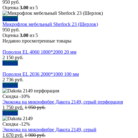
950
руб.
Оценка
3.00
из 5
Купить
Микрофлок мебельный Sherlock 23 (Шерлок)
950
руб.
Оценка
3.00
из 5
Недавно просмотренные товары
Поролон EL 4060 1800*2000 20 мм
2 150
руб.
Купить
Поролон EL 2036 2000*1000 100 мм
2 736
руб.
Купить
Скидка -10%
Экокожа на микрофибре Дакота 2149, серый перфорация
1 750
руб.
1 950
руб.
Купить
Скидка -12%
Экокожа на микрофибре Дакота 2149, серый
1 670
руб.
1 900
руб.