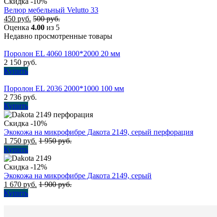
Скидка -10%
Велюр мебельный Velutto 33
450
руб.
500
руб.
Оценка
4.00
из 5
Недавно просмотренные товары
Поролон EL 4060 1800*2000 20 мм
2 150
руб.
Купить
Поролон EL 2036 2000*1000 100 мм
2 736
руб.
Купить
Скидка -10%
Экокожа на микрофибре Дакота 2149, серый перфорация
1 750
руб.
1 950
руб.
Купить
Скидка -12%
Экокожа на микрофибре Дакота 2149, серый
1 670
руб.
1 900
руб.
Купить