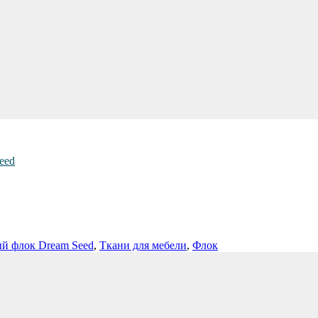
eed
й флок Dream Seed
,
Ткани для мебели
,
Флок