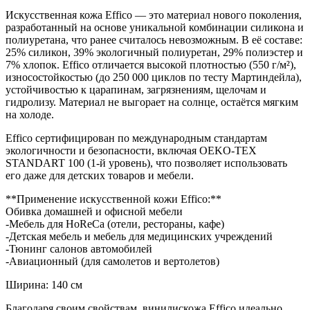
Искусственная кожа Effico — это материал нового поколения,
разработанный на основе уникальной комбинации силикона и
полиуретана, что ранее считалось невозможным. В её составе:
25% силикон, 39% экологичный полиуретан, 29% полиэстер и
7% хлопок. Effico отличается высокой плотностью (550 г/м²),
износостойкостью (до 250 000 циклов по тесту Мартиндейла),
устойчивостью к царапинам, загрязнениям, щелочам и
гидролизу. Материал не выгорает на солнце, остаётся мягким
на холоде.
Effico сертифицирован по международным стандартам
экологичности и безопасности, включая OEKO-TEX
STANDART 100 (1-й уровень), что позволяет использовать
его даже для детских товаров и мебели.
**Применение искусственной кожи Effico:**
Обивка домашней и офисной мебели
-Мебель для HoReCa (отели, рестораны, кафе)
-Детская мебель и мебель для медицинских учреждений
-Тюнинг салонов автомобилей
-Авиационный (для самолетов и вертолетов)
Ширина: 140 см
Благодаря своим свойствам, винилискожа Effico идеально