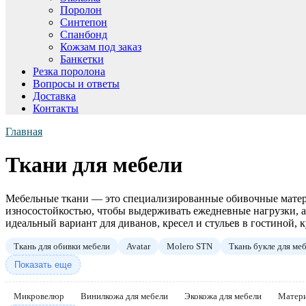
Поролон
Синтепон
Спанбонд
Кожзам под заказ
Банкетки
Резка поролона
Вопросы и ответы
Доставка
Контакты
Главная
Ткани для мебели
Мебельные ткани — это специализированные обивочные матери
износостойкостью, чтобы выдерживать ежедневные нагрузки, а 
идеальный вариант для диванов, кресел и стульев в гостиной, 
Ткань для обивки мебели
Avatar
Molero STN
Ткань букле для ме
Показать еще
Микровелюр
Винилкожа для мебели
Экокожа для мебели
Матери