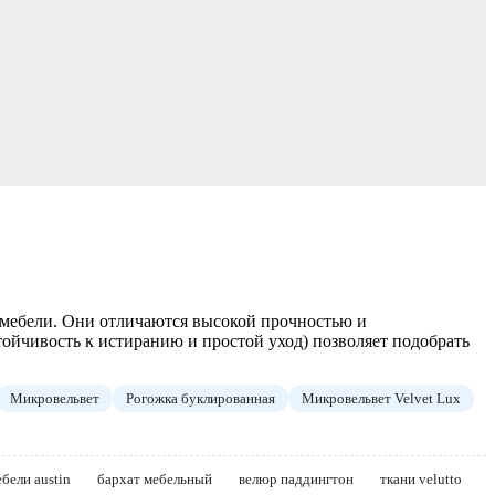
 мебели. Они отличаются высокой прочностью и
тойчивость к истиранию и простой уход) позволяет подобрать
Микровельвет
Рогожка буклированная
Микровельвет Velvet Lux
бели austin
бархат мебельный
велюр паддингтон
ткани velutto