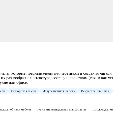
алы, которые предназначены для перетяжки и создания мягкой
их разнообразие по текстуре, составу и свойствам (таким как ус
кухне или офисе.
бели
Велюровая замша
Искусственная шерсть
Искусственный мех
ал для обивки мебели
ткань антивандальная для кровати
рогожка для ме