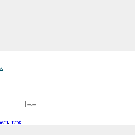
RA
бели
,
Флок