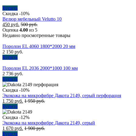
Купить
Скидка -10%
Велюр мебельный Velutto 10
450
руб.
500
руб.
Оценка
4.00
из 5
Недавно просмотренные товары
Поролон EL 4060 1800*2000 20 мм
2 150
руб.
Купить
Поролон EL 2036 2000*1000 100 мм
2 736
руб.
Купить
Скидка -10%
Экокожа на микрофибре Дакота 2149, серый перфорация
1 750
руб.
1 950
руб.
Купить
Скидка -12%
Экокожа на микрофибре Дакота 2149, серый
1 670
руб.
1 900
руб.
Купить