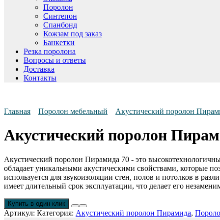
Поролон
Синтепон
Спанбонд
Кожзам под заказ
Банкетки
Резка поролона
Вопросы и ответы
Доставка
Контакты
Главная
Поролон мебельный
Акустический поролон Пирам
Акустический поролон Пирам
Акустический поролон Пирамида 70 - это высокотехнологичны
обладает уникальными акустическими свойствами, которые по
используется для звукоизоляции стен, полов и потолков в разл
имеет длительный срок эксплуатации, что делает его незамен
Купить в один клик
Артикул:
Категория:
Акустический поролон Пирамида
,
Пороло