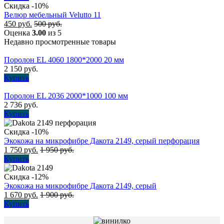
Скидка -10%
Велюр мебельный Velutto 11
450
руб.
500
руб.
Оценка
3.00
из 5
Недавно просмотренные товары
Поролон EL 4060 1800*2000 20 мм
2 150
руб.
Купить
Поролон EL 2036 2000*1000 100 мм
2 736
руб.
Купить
Скидка -10%
Экокожа на микрофибре Дакота 2149, серый перфорация
1 750
руб.
1 950
руб.
Купить
Скидка -12%
Экокожа на микрофибре Дакота 2149, серый
1 670
руб.
1 900
руб.
Купить