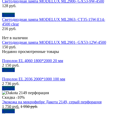
Светодиодная лампа MODELUX ML2900- GX53-9W-4500
128
руб.
Купить
Светодиодная лампа MODELUX ML2863- СТ35-15W-Е14-
4500 clear
216
руб.
Нет в наличии
Светодиодная лампа MODELUX ML2901- GX53-12W-4500
150
руб.
Недавно просмотренные товары
Поролон EL 4060 1800*2000 20 мм
2 150
руб.
Купить
Поролон EL 2036 2000*1000 100 мм
2 736
руб.
Купить
Скидка -10%
Экокожа на микрофибре Дакота 2149, серый перфорация
1 750
руб.
1 950
руб.
Купить