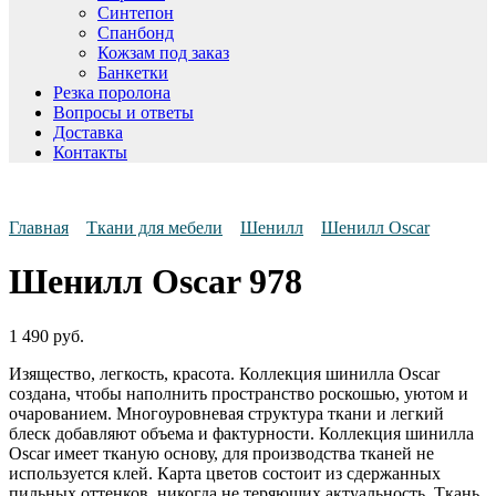
Синтепон
Спанбонд
Кожзам под заказ
Банкетки
Резка поролона
Вопросы и ответы
Доставка
Контакты
Главная
Ткани для мебели
Шенилл
Шенилл Oscar
Шенилл Oscar 978
1 490
руб.
Изящество, легкость, красота. Коллекция шинилла Oscar
создана, чтобы наполнить пространство роскошью, уютом и
очарованием. Многоуровневая структура ткани и легкий
блеск добавляют объема и фактурности. Коллекция шинилла
Oscar имеет тканую основу, для производства тканей не
используется клей. Карта цветов состоит из сдержанных
пильных оттенков, никогда не теряющих актуальность. Ткань