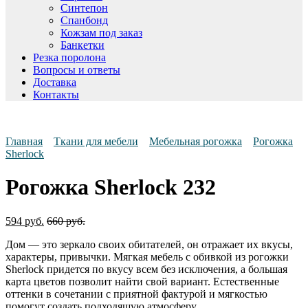
Синтепон
Спанбонд
Кожзам под заказ
Банкетки
Резка поролона
Вопросы и ответы
Доставка
Контакты
Главная
Ткани для мебели
Мебельная рогожка
Рогожка
Sherlock
Рогожка Sherlock 232
594
руб.
660
руб.
Дом — это зеркало своих обитателей, он отражает их вкусы,
характеры, привычки. Мягкая мебель с обивкой из рогожки
Sherlock придется по вкусу всем без исключения, а большая
карта цветов позволит найти свой вариант. Естественные
оттенки в сочетании с приятной фактурой и мягкостью
помогут создать подходящую атмосферу.