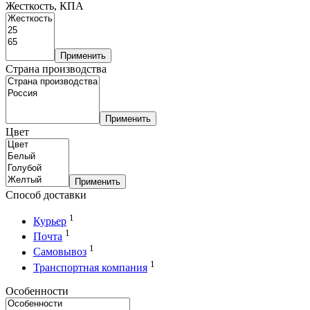
Жесткость, КПА
Применить
Страна производства
Применить
Цвет
Применить
Способ доставки
1
Курьер
1
Почта
1
Самовывоз
1
Транспортная компания
Особенности