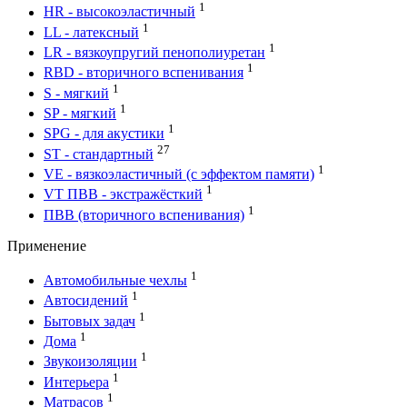
1
HR - высокоэластичный
1
LL - латексный
1
LR - вязкоупругий пенополиуретан
1
RBD - вторичного вспенивания
1
S - мягкий
1
SP - мягкий
1
SPG - для акустики
27
ST - стандартный
1
VE - вязкоэластичный (с эффектом памяти)
1
VT ПВВ - экстражёсткий
1
ПВВ (вторичного вспенивания)
Применение
1
Автомобильные чехлы
1
Автосидений
1
Бытовых задач
1
Дома
1
Звукоизоляции
1
Интерьера
1
Матрасов