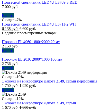
Подвесной светильник LED4U L8709-3 RED
7 000
руб.
Купить
Скидка -7%
Подвесной светильник LED4U L8711-2 WH
6 138
руб.
6 600
руб.
Недавно просмотренные товары
Поролон EL 4060 1800*2000 20 мм
2 150
руб.
Купить
Поролон EL 2036 2000*1000 100 мм
2 736
руб.
Купить
Скидка -10%
Экокожа на микрофибре Дакота 2149, серый перфорация
1 750
руб.
1 950
руб.
Купить
Скидка -12%
Экокожа на микрофибре Дакота 2149, серый
1 670
руб.
1 900
руб.