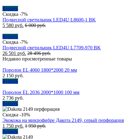
Купить
Скидка -7%
Подвесной светильник LED4U L8600-1 BK
5 580
руб.
6 000
руб.
Купить
Скидка -7%
Подвесной cветильник LED4U L7709-970 BK
26 501
руб.
28 496
руб.
Недавно просмотренные товары
Поролон EL 4060 1800*2000 20 мм
2 150
руб.
Купить
Поролон EL 2036 2000*1000 100 мм
2 736
руб.
Купить
Скидка -10%
Экокожа на микрофибре Дакота 2149, серый перфорация
1 750
руб.
1 950
руб.
Купить