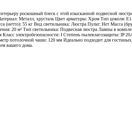
ерьеру роскошный блеск с этой изысканной подвесной люстрой
атериал: Металл, хрусталь Цвет арматуры: Хром Тип цоколя: Е1
а (нетто): 55 кг Вид светильника: Люстра Пульт: Нет Масса (бр
ния: 20 м² Тип светильника: Подвесная люстра Лампы в компле
я Класс электробезопасности: I Степень пылевлагозащиты: IP 20
етр потолочной чаши: 120 мм Идеально подходит для гостиных, 
ием вашего дома.