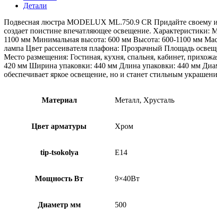
Детали
Подвесная люстра MODELUX ML.750.9 CR Придайте своему инт
создает поистине впечатляющее освещение. Характеристики: М
1100 мм Минимальная высота: 600 мм Высота: 600-1100 мм Масс
лампа Цвет рассеивателя плафона: Прозрачный Площадь освеще
Место размещения: Гостиная, кухня, спальня, кабинет, прихожа
420 мм Ширина упаковки: 440 мм Длина упаковки: 440 мм Диам
обеспечивает яркое освещение, но и станет стильным украшен
Материал
Металл, Хрусталь
Цвет арматуры
Хром
tip-tsokolya
E14
Мощность Вт
9×40Вт
Диаметр мм
500