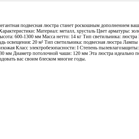
антная подвесная люстра станет роскошным дополнением вашег
Характеристики: Материал: металл, хрусталь Цвет арматуры: зол
ота: 600-1300 мм Масса нетто: 14 кг Тип светильника: люстра П
дь освещения: 20 м² Тип светильника: подвесная люстра Лампы 
рихожая Класс электробезопасности: I Степень пылевлагозащиты:
630 мм Диаметр потолочной чаши: 120 мм Эта люстра идеально 
адовать вас своим блеском многие годы.