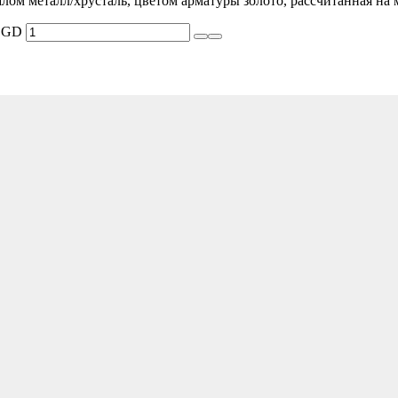
лом металл/хрусталь, цветом арматуры золото, рассчитанная на
0 GD