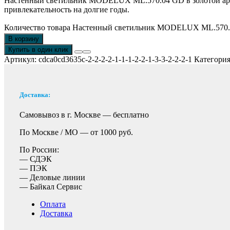
Настенный светильник MODELUX ML.570.04 GD в золотой арма
привлекательность на долгие годы.
Количество товара Настенный светильник MODELUX ML.570
В корзину
Купить в один клик
Артикул:
cdca0cd3635c-2-2-2-2-1-1-1-2-2-1-3-3-2-2-2-1
Категори
Доставка:
Самовывоз в г. Москве —
бесплатно
По Москве / МО —
от 1000 руб.
По России:
— СДЭК
— ПЭК
— Деловые линии
— Байкал Сервис
Оплата
Доставка