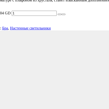
туре с плафоном из хрусталя, станет изысканным дополнением
.04 GD
я:
Бра
,
Настенные светильники