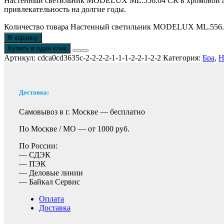
Настенный светильник MODELUX ML.556.04 CR в хромовой арм
привлекательность на долгие годы.
Количество товара Настенный светильник MODELUX ML.556
В корзину
Купить в один клик
Артикул:
cdca0cd3635c-2-2-2-2-1-1-1-2-2-1-2-2
Категория:
Бра
,
Н
Доставка:
Самовывоз в г. Москве —
бесплатно
По Москве / МО —
от 1000 руб.
По России:
— СДЭК
— ПЭК
— Деловые линии
— Байкал Сервис
Оплата
Доставка