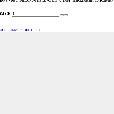
атуре с плафоном из хрусталя, станет изысканным дополнение
.04 CR
астенные светильники