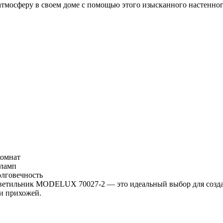
мосферу в своем доме с помощью этого изысканного настенно
комнат
 ламп
олговечность
светильник MODELUX 70027-2 — это идеальный выбор для созда
и прихожей.