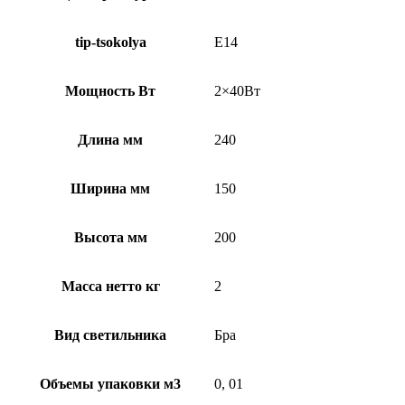
tip-tsokolya
E14
Мощность Вт
2×40Вт
Длина мм
240
Ширина мм
150
Высота мм
200
Масса нетто кг
2
Вид светильника
Бра
Объемы упаковки м3
0, 01