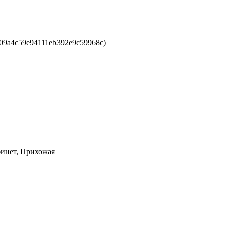
09a4c59e94111eb392e9c59968c)
бинет, Прихожая