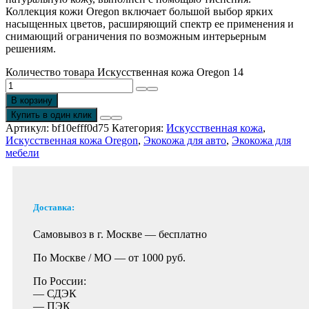
Коллекция кожи Oregon включает большой выбор ярких
насыщенных цветов, расширяющий спектр ее применения и
снимающий ограничения по возможным интерьерным
решениям.
Количество товара Искусственная кожа Oregon 14
В корзину
Купить в один клик
Артикул:
bf10efff0d75
Категория:
Искусственная кожа
,
Искусственная кожа Oregon
,
Экокожа для авто
,
Экокожа для
мебели
Доставка:
Самовывоз в г. Москве —
бесплатно
По Москве / МО —
от 1000 руб.
По России:
— СДЭК
— ПЭК