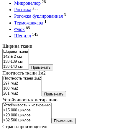
28
Микровелюр
233
Рогожка
3
Рогожка буклированная
1
Терможаккард
85
Флок
145
Шенилл
Ширина ткани
Применить
Плотность ткани 1м2
Применить
Устойчивость к истиранию
Применить
Страна-производитель