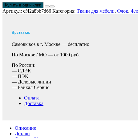
Купить в один клик
Артикул:
cf42a8bb7d66
Категория:
Ткани для мебели
,
Флок
,
Фл
Доставка:
Самовывоз в г. Москве —
бесплатно
По Москве / МО —
от 1000 руб.
По России:
— СДЭК
— ПЭК
— Деловые линии
— Байкал Сервис
Оплата
Доставка
Описание
Детали